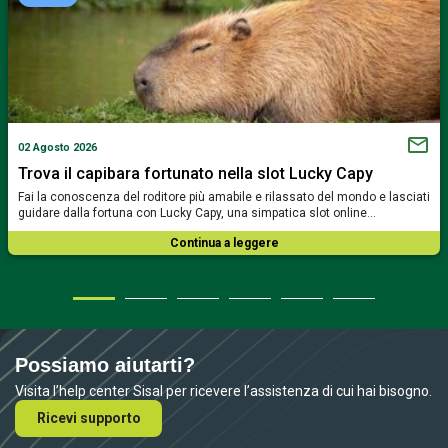
02 Agosto 2026
Trova il capibara fortunato nella slot Lucky Capy
Fai la conoscenza del roditore più amabile e rilassato del mondo e lasciati
guidare dalla fortuna con Lucky Capy, una simpatica slot online…
Continua a leggere
Possiamo aiutarti?
Visita l’help center Sisal per ricevere l’assistenza di cui hai bisogno.
Ricevi supporto