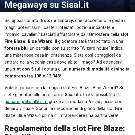
Megaways su Sisal.it
Sei appassionato di
storie fantasy
, che raccontano le gesta di
maghi potentissimi, castelli infestati, pozioni incantate e
impavidi cavalieri? Lasciati affascinare dall’atmosfera della
slot
Fire Blaze: Blue Wizard.
Il giocatore sarà trasportato in una
foresta blu
: un cartello con su scritto “Wizard house” indica
una misteriosa casa in lontananza. Siete così coraggiosi da
entrare nella vecchia casa dove abita il mago? Ad attendervi
una
slot con 5 rulli
dotata di un
numero di modalità di vincita
compreso tra 108 e 12.348!
Volete giocare con la magica slot Fire Blaze: Blue Wizard? Se
siete giocatori alle prime armi,
Sisal.it
offre la possibilità di
giocare gratis alle slot
grazie alla modalità
for fun
, ossia con
denaro virtuale. Scopri le meccaniche di gioco della slot Fire
Blaze: Blue Wizard prima di intraprendere una partita vera!
Regolamento della slot Fire Blaze: