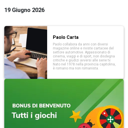
19 Giugno 2026
Paolo Carta
Paolo collabora da anni con diversi
magazine online e riviste cartacee del
settore automotive. Appassionato di
cinema, viaggi e di sport, non disdegna
critiche e giudizi avversi alle serie tv.
Nato nel 1978 nella provincia capitolina,
è romano ma non romanista.