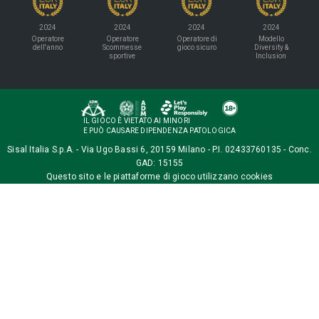
2024
2024
2024
2024
Operatore
Operatore
Operatore di
Modello
dell'anno
Scommesse
gioco sicuro
Diversity &
sportive
Inclusion
IL GIOCO È VIETATO AI MINORI
E PUÒ CAUSARE DIPENDENZA PATOLOGICA
Sisal Italia S.p.A. - Via Ugo Bassi 6, 20159 Milano - P.I. 02433760135 - Conc.
GAD: 15155
Questo sito e le piattaforme di gioco utilizzano
cookies