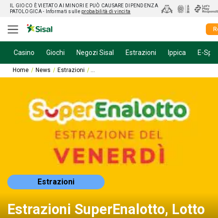
IL GIOCO È VIETATO AI MINORI E PUÒ CAUSARE DIPENDENZA
PATOLOGICA
- Informati sulle
probabilità di vincita
R
Casino
Giochi
Negozi Sisal
Estrazioni
Ippica
E-Spor
Home
News
Estrazioni
Estrazioni SuperEnalotto, Lotto e 10eLotto di 
Estrazioni
Estrazioni SuperEnalotto, Lotto