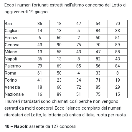
Ecco i numeri fortunati estratti nell’ultimo concorso del Lotto di
oggi venerdì 19 giugno:
Bari
86
18
47
54
70
Cagliari
14
13
5
84
33
Firenze
6
60
2
50
51
Genova
43
90
75
70
89
Milano
13
58
43
47
88
Napoli
36
13
8
82
43
Palermo
79
69
85
56
84
Roma
61
50
4
33
8
Torino
41
23
34
71
19
Venezia
18
60
72
85
29
Nazionale
16
89
51
75
15
I numeri ritardatari sono chiamati così perché non vengono
estratti da molti concorsi. Ecco l’elenco completo dei numeri
ritardatari del Lotto, la lotteria più antica d’Italia, ruota per ruota.
40 – Napoli
: assente da 127 concorsi