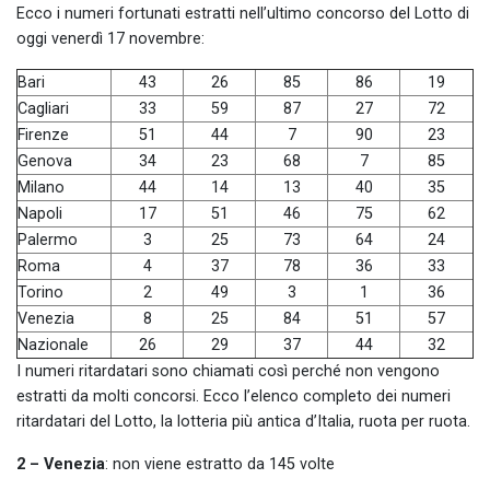
Ecco i numeri fortunati estratti nell’ultimo concorso del Lotto di
oggi venerdì 17 novembre:
Bari
43
26
85
86
19
Cagliari
33
59
87
27
72
Firenze
51
44
7
90
23
Genova
34
23
68
7
85
Milano
44
14
13
40
35
Napoli
17
51
46
75
62
Palermo
3
25
73
64
24
Roma
4
37
78
36
33
Torino
2
49
3
1
36
Venezia
8
25
84
51
57
Nazionale
26
29
37
44
32
I numeri ritardatari sono chiamati così perché non vengono
estratti da molti concorsi. Ecco l’elenco completo dei numeri
ritardatari del Lotto, la lotteria più antica d’Italia, ruota per ruota.
2 – Venezia
: non viene estratto da 145 volte