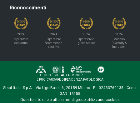
Riconoscimenti
2024
2024
2024
2024
Operatore
Operatore
Operatore di
Modello
dell'anno
Scommesse
gioco sicuro
Diversity &
sportive
Inclusion
IL GIOCO È VIETATO AI MINORI
E PUÒ CAUSARE DIPENDENZA PATOLOGICA
Sisal Italia S.p.A. - Via Ugo Bassi 6, 20159 Milano - P.I. 02433760135 - Conc.
GAD: 15155
Questo sito e le piattaforme di gioco utilizzano
cookies