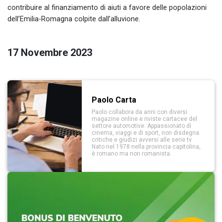
contribuire al finanziamento di aiuti a favore delle popolazioni
dell’Emilia-Romagna colpite dall’alluvione.
17 Novembre 2023
Paolo Carta
Paolo collabora da anni con diversi
magazine online e riviste cartacee del
settore automotive. Appassionato di
cinema, viaggi e di sport, non disdegna
critiche e giudizi avversi alle serie tv.
Nato nel 1978 nella provincia capitolina,
è romano ma non romanista.