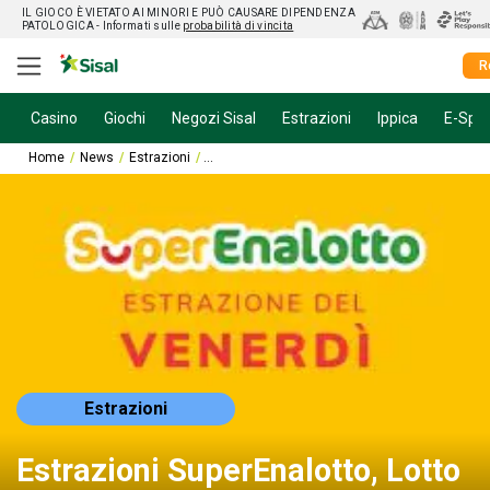
IL GIOCO È VIETATO AI MINORI E PUÒ CAUSARE DIPENDENZA
PATOLOGICA
- Informati sulle
probabilità di vincita
R
Casino
Giochi
Negozi Sisal
Estrazioni
Ippica
E-Spor
Home
News
Estrazioni
Estrazioni SuperEnalotto, Lotto e 10eLotto di 
Estrazioni
Estrazioni SuperEnalotto, Lotto