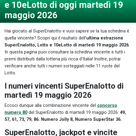
e 10eLotto di oggi martedì 19
maggio 2026
Hai giocato al SuperEnalotto e vuoi sapere se la tua schedina è
quella vincente? Scopri qui il risultato dell’
ultima estrazione
SuperEnalotto, Lotto e 10eLotto di martedì 19 maggio 2026
.
In questa pagina puoi consultare la schedina vincente e tutti i
premi distribuiti dalla lotteria più ricca d’Italia! Inoltre, potrai
verificare anche tutti i numeri sorteggiati nelle 11 ruote del
Lotto.
I numeri vincenti SuperEnalotto di
martedì 19 maggio 2026
Eccoci dunque alla combinazione vincente del
concorso
numero 80
del SuperEnalotto di martedì 19 maggio 2026:
49,
57, 61, 73, 79, 86. Numero Jolly 8, Numero SuperStar 36.
SuperEnalotto, jackpot e vincite