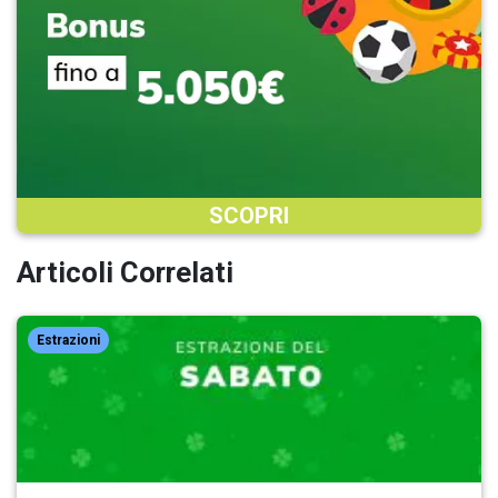
SCOPRI
Articoli Correlati
Estrazioni