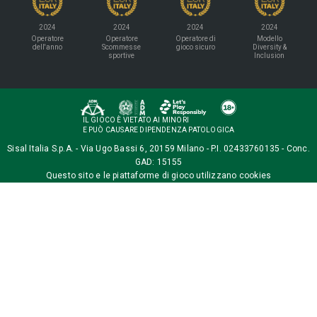
2024
2024
2024
2024
Operatore
Operatore
Operatore di
Modello
dell'anno
Scommesse
gioco sicuro
Diversity &
sportive
Inclusion
IL GIOCO È VIETATO AI MINORI
E PUÒ CAUSARE DIPENDENZA PATOLOGICA
Sisal Italia S.p.A. - Via Ugo Bassi 6, 20159 Milano - P.I. 02433760135 - Conc.
GAD: 15155
Questo sito e le piattaforme di gioco utilizzano
cookies