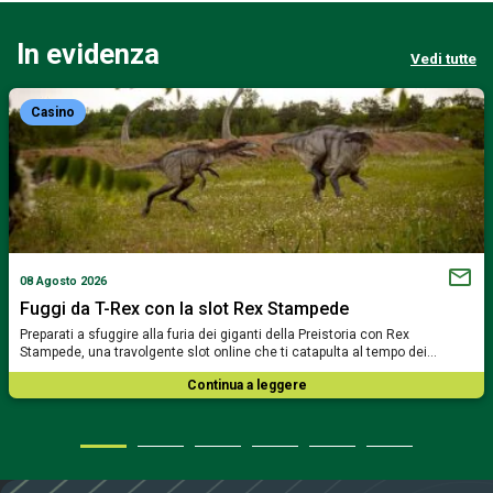
In evidenza
Vedi tutte
Casino
08 Agosto 2026
Fuggi da T-Rex con la slot Rex Stampede
Preparati a sfuggire alla furia dei giganti della Preistoria con Rex
Stampede, una travolgente slot online che ti catapulta al tempo dei…
Continua a leggere