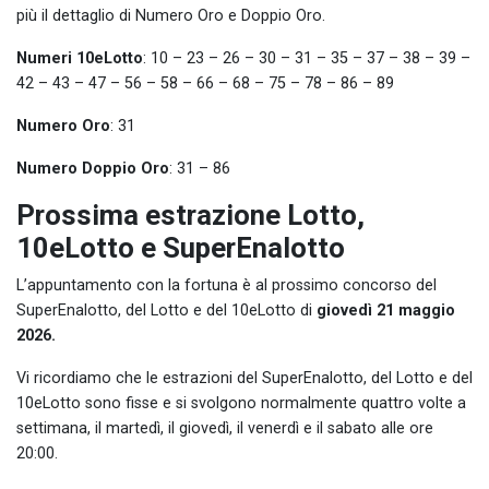
più il dettaglio di Numero Oro e Doppio Oro.
Numeri 10eLotto
: 10 – 23 – 26 – 30 – 31 – 35 – 37 – 38 – 39 –
42 – 43 – 47 – 56 – 58 – 66 – 68 – 75 – 78 – 86 – 89
Numero Oro
: 31
Numero Doppio Oro
: 31 – 86
Prossima estrazione Lotto,
10eLotto e SuperEnalotto
L’appuntamento con la fortuna è al prossimo concorso del
SuperEnalotto, del Lotto e del 10eLotto di
giovedì 21 maggio
2026.
Vi ricordiamo che le estrazioni del SuperEnalotto, del Lotto e del
10eLotto sono fisse e si svolgono normalmente quattro volte a
settimana, il martedì, il giovedì, il venerdì e il sabato alle ore
20:00.