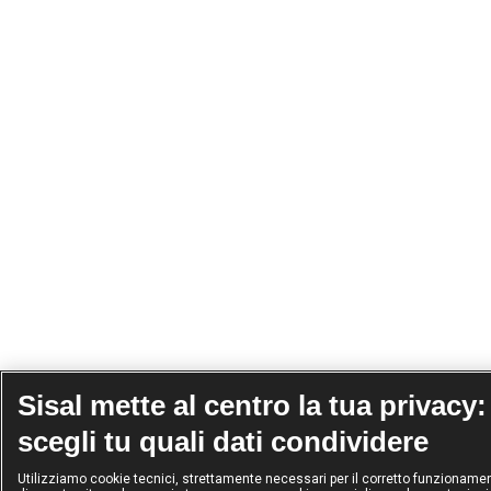
Sisal mette al centro la tua privacy:
scegli tu quali dati condividere
Utilizziamo cookie tecnici, strettamente necessari per il corretto funzioname