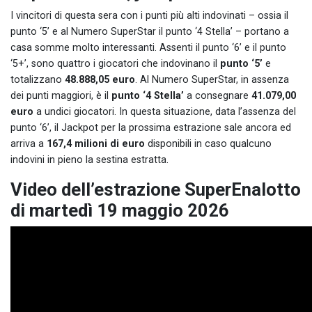
I vincitori di questa sera con i punti più alti indovinati – ossia il
punto ‘5’ e al Numero SuperStar il punto ‘4 Stella’ – portano a
casa somme molto interessanti. Assenti il punto ‘6’ e il punto
‘5+’, sono quattro i giocatori che indovinano il
punto ‘5’
e
totalizzano
48.888,05 euro
. Al Numero SuperStar, in assenza
dei punti maggiori, è il
punto ‘4 Stella’
a consegnare
41.079,00
euro
a undici giocatori. In questa situazione, data l’assenza del
punto ‘6’, il Jackpot per la prossima estrazione sale ancora ed
arriva a
167,4 milioni di euro
disponibili in caso qualcuno
indovini in pieno la sestina estratta.
Video dell’estrazione SuperEnalotto
di martedì 19 maggio 2026