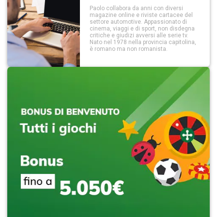
Paolo collabora da anni con diversi
magazine online e riviste cartacee del
settore automotive. Appassionato di
cinema, viaggi e di sport, non disdegna
critiche e giudizi avversi alle serie tv.
Nato nel 1978 nella provincia capitolina,
è romano ma non romanista.