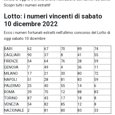
Scopri tutti i numeri estratti!
Lotto: i numeri vincenti di sabato
10 dicembre 2022
Ecco i numeri fortunati estratti nell’ultimo concorso del Lotto di
oggi sabato 10 dicembre:
BARI
62
67
70
89
74
CAGLIARI
90
37
8
41
55
FIRENZE
54
64
76
28
59
GENOVA
7
49
4
36
11
MILANO
17
21
30
80
72
NAPOLI
51
28
81
83
59
PALERMO
25
40
55
14
6
ROMA
39
75
12
88
83
TORINO
87
43
17
18
8
VENEZIA
54
82
85
12
8
NAZIONALE
2
81
80
83
33