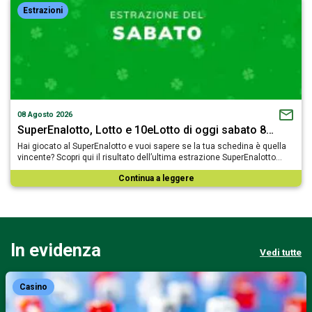
Estrazioni
08 Agosto 2026
SuperEnalotto, Lotto e 10eLotto di oggi sabato 8…
Hai giocato al SuperEnalotto e vuoi sapere se la tua schedina è quella
vincente? Scopri qui il risultato dell’ultima estrazione SuperEnalotto…
Continua a leggere
In evidenza
Vedi tutte
Casino