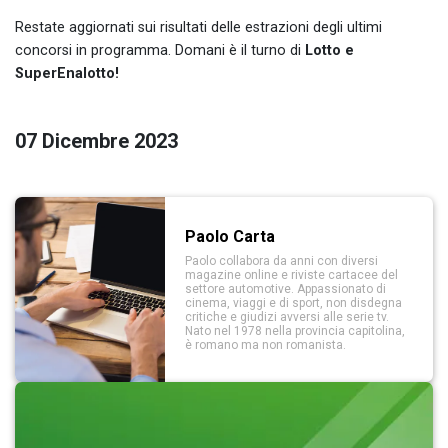
Restate aggiornati sui risultati delle estrazioni degli ultimi
concorsi in programma. Domani è il turno di
Lotto e
SuperEnalotto!
07 Dicembre 2023
Paolo Carta
Paolo collabora da anni con diversi
magazine online e riviste cartacee del
settore automotive. Appassionato di
cinema, viaggi e di sport, non disdegna
critiche e giudizi avversi alle serie tv.
Nato nel 1978 nella provincia capitolina,
è romano ma non romanista.