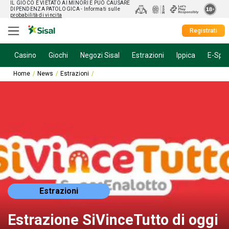
IL GIOCO È VIETATO AI MINORI E PUÒ CAUSARE
DIPENDENZA PATOLOGICA
- Informati sulle
probabilità di vincita
Registrati
Casino
Giochi
Negozi Sisal
Estrazioni
Ippica
E-Spor
Home
News
Estrazioni
Estrazione SiVinceTutto di oggi 6 dicembre 20
Estrazioni
Estrazione SiVinceTutto di oggi