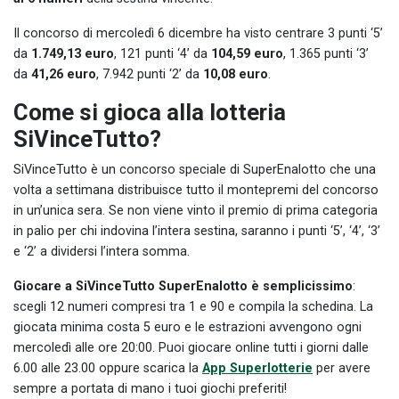
Il concorso di mercoledì 6 dicembre ha visto centrare 3 punti ‘5’
da
1.749,13 euro
, 121 punti ‘4’ da
104,59 euro
, 1.365 punti ‘3’
da
41,26 euro
, 7.942 punti ‘2’ da
10,08
euro
.
Come si gioca alla lotteria
SiVinceTutto?
SiVinceTutto è un concorso speciale di SuperEnalotto che una
volta a settimana distribuisce tutto il montepremi del concorso
in un’unica sera. Se non viene vinto il premio di prima categoria
in palio per chi indovina l’intera sestina, saranno i punti ‘5’, ‘4’, ‘3’
e ‘2’ a dividersi l’intera somma.
Giocare a SiVinceTutto SuperEnalotto è semplicissimo
:
scegli 12 numeri compresi tra 1 e 90 e compila la schedina. La
giocata minima costa 5 euro e le estrazioni avvengono ogni
mercoledì alle ore 20:00. Puoi giocare online tutti i giorni dalle
6.00 alle 23.00 oppure scarica la
App Superlotterie
per avere
sempre a portata di mano i tuoi giochi preferiti!