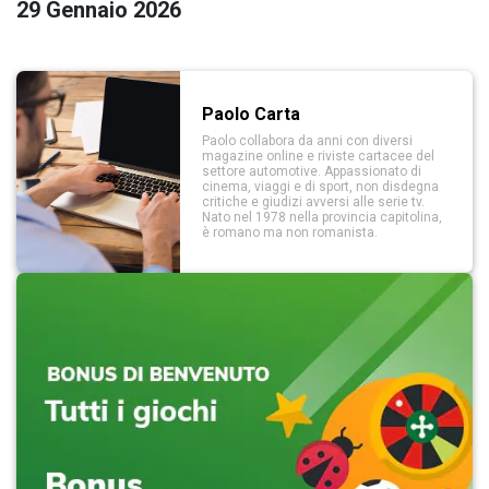
29 Gennaio 2026
Paolo Carta
Paolo collabora da anni con diversi
magazine online e riviste cartacee del
settore automotive. Appassionato di
cinema, viaggi e di sport, non disdegna
critiche e giudizi avversi alle serie tv.
Nato nel 1978 nella provincia capitolina,
è romano ma non romanista.