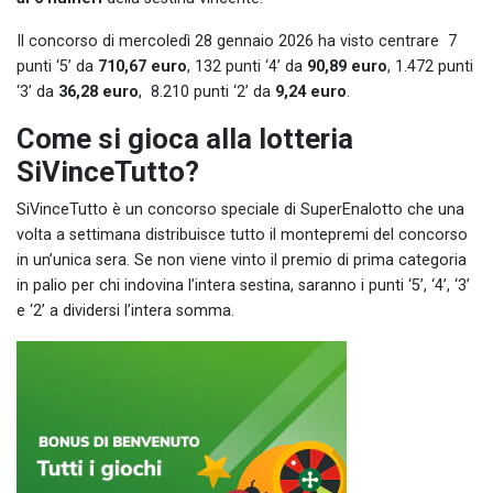
Il concorso di mercoledì 28 gennaio 2026 ha visto centrare 7
punti ‘5’ da
710,67 euro
, 132 punti ‘4’ da
90,89 euro
, 1.472 punti
‘3’ da
36,28 euro
, 8.210 punti ‘2’ da
9,24 euro
.
Come si gioca alla lotteria
SiVinceTutto?
SiVinceTutto è un concorso speciale di SuperEnalotto che una
volta a settimana distribuisce tutto il montepremi del concorso
in un’unica sera. Se non viene vinto il premio di prima categoria
in palio per chi indovina l’intera sestina, saranno i punti ‘5’, ‘4’, ‘3’
e ‘2’ a dividersi l’intera somma.