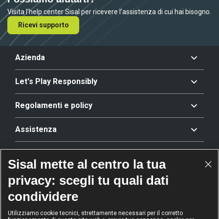
Visita l’help center Sisal per ricevere l’assistenza di cui hai bisogno.
Ricevi supporto
Azienda
Let's Play Responsibly
Regolamenti e policy
Assistenza
Offerta
Sisal mette al centro la tua
privacy: scegli tu quali dati
Riconoscimenti
condividere
Utilizziamo cookie tecnici, strettamente necessari per il corretto