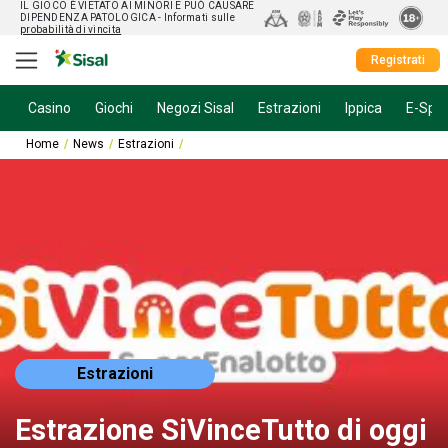
IL GIOCO È VIETATO AI MINORI E PUÒ CAUSARE
DIPENDENZA PATOLOGICA
- Informati sulle
probabilità di vincita
Registrati
Casino
Giochi
Negozi Sisal
Estrazioni
Ippica
E-Spor
Home
News
Estrazioni
Estrazione SiVinceTutto di oggi 28 gennaio 20
Estrazioni
Estrazione SiVinceTutto di oggi