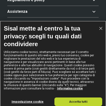
Assistenza
Offerta
Sisal mette al centro la tua
privacy: scegli tu quali dati
Riconoscimenti
condividere
Utilizziamo cookie tecnici, strettamente necessari per il corretto
funzionamento di questo sito web e, previo tuo consenso, cookie per
2024
2024
2024
2024
migliorare le prestazioni del sito web e la tua esperienza di
Operatore
Operatore
Operatore di
Modello
navigazione e per visualizzare avvisi pertinenti in base alle tue
dell'anno
Scommesse
gioco sicuro
Diversity &
preferenze e alle tue abitudini di navigazione. Questi cookie possono
sportive
Inclusion
essere di prima parte (cioè gestiti direttamente da noi) o di terze parti
(cioè gestiti da terze parti di fiducia). Puoi scegliere se accettare tutti i
cookie oppure puoi selezionare le tue preferenze per ogni categoria di
cookie cliccando su "Impostazioni cookie". Puoi procedere con la
navigazione in assenza di cookie diversi da quelli tecnici, attraverso
la chiusura di questo banner (cliccando sulla “X”). Per maggiori
informazioni puoi consultare la nostra -
Informativa cookie
IL GIOCO È VIETATO AI MINORI
E PUÒ CAUSARE DIPENDENZA PATOLOGICA
Sisal Italia S.p.A. - Via Ugo Bassi 6, 20159 Milano - P.I. 02433760135 - Conc.
Impostazione cookie
Accetta tutti
GAD: 15155