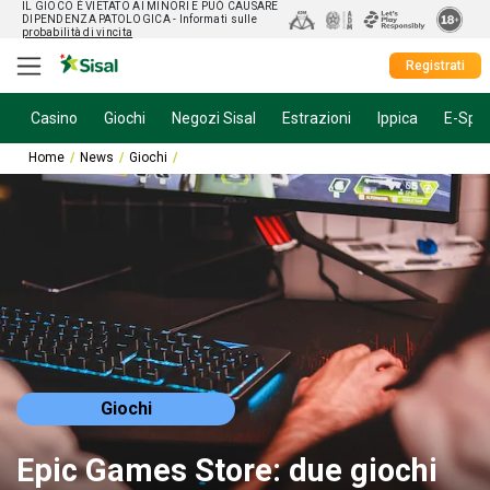
IL GIOCO È VIETATO AI MINORI E PUÒ CAUSARE
DIPENDENZA PATOLOGICA
- Informati sulle
probabilità di vincita
Registrati
Casino
Giochi
Negozi Sisal
Estrazioni
Ippica
E-Spor
Home
News
Giochi
Epic Games Store: due giochi gratis da scaricare
Giochi
Epic Games Store: due giochi