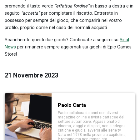
premendo il tasto verde
“effettua l’ordine”
in basso a destra e in
seguito
“accetta”
per completare il riscatto. Entrerete in
possesso per sempre del gioco, che comparirà nel vostro
profilo, proprio come nel caso dei normali acquisti.
Scaricherete questi due giochi? Continuate a seguirci su
Sisal
News
per rimanere sempre aggiornati sui giochi di Epic Games
Store!
21 Novembre 2023
Paolo Carta
Paolo collabora da anni con diversi
magazine online e riviste cartacee del
settore automotive. Appassionato di
cinema, viaggi e di sport, non disdegna
critiche e giudizi avversi alle serie tv.
Nato nel 1978 nella provincia capitolina,
è romano ma non romanista.