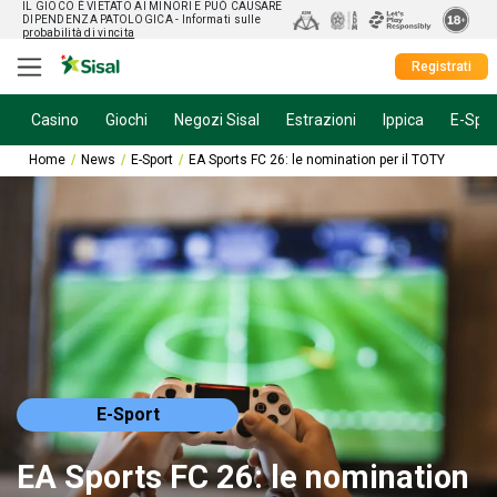
IL GIOCO È VIETATO AI MINORI E PUÒ CAUSARE
DIPENDENZA PATOLOGICA
- Informati sulle
probabilità di vincita
Registrati
Casino
Giochi
Negozi Sisal
Estrazioni
Ippica
E-Spor
Home
News
E-Sport
EA Sports FC 26: le nomination per il TOTY
E-Sport
EA Sports FC 26: le nomination