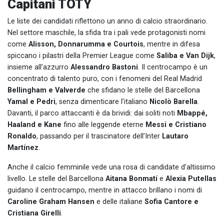
Capitani TOTY
Le liste dei candidati riflettono un anno di calcio straordinario.
Nel settore maschile, la sfida tra i pali vede protagonisti nomi
come
Alisson, Donnarumma e Courtois
, mentre in difesa
spiccano i pilastri della Premier League come
Saliba e Van Dijk
,
insieme all’azzurro
Alessandro Bastoni
. Il centrocampo è un
concentrato di talento puro, con i fenomeni del Real Madrid
Bellingham e Valverde
che sfidano le stelle del Barcellona
Yamal e Pedri
, senza dimenticare l’italiano
Nicolò Barella
.
Davanti, il parco attaccanti è da brividi: dai soliti noti
Mbappé,
Haaland e Kane
fino alle leggende eterne
Messi e Cristiano
Ronaldo
, passando per il trascinatore dell’Inter
Lautaro
Martínez
.
Anche il calcio femminile vede una rosa di candidate d’altissimo
livello. Le stelle del Barcellona
Aitana Bonmatí
e
Alexia Putellas
guidano il centrocampo, mentre in attacco brillano i nomi di
Caroline Graham Hansen
e delle italiane
Sofia Cantore e
Cristiana Girelli
.