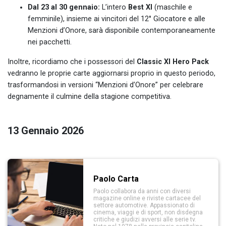
Dal 23 al 30 gennaio:
L’intero
Best XI
(maschile e
femminile), insieme ai vincitori del 12° Giocatore e alle
Menzioni d’Onore, sarà disponibile contemporaneamente
nei pacchetti.
Inoltre, ricordiamo che i possessori del
Classic XI Hero Pack
vedranno le proprie carte aggiornarsi proprio in questo periodo,
trasformandosi in versioni “Menzioni d’Onore” per celebrare
degnamente il culmine della stagione competitiva.
13 Gennaio 2026
Paolo Carta
Paolo collabora da anni con diversi
magazine online e riviste cartacee del
settore automotive. Appassionato di
cinema, viaggi e di sport, non disdegna
critiche e giudizi avversi alle serie tv.