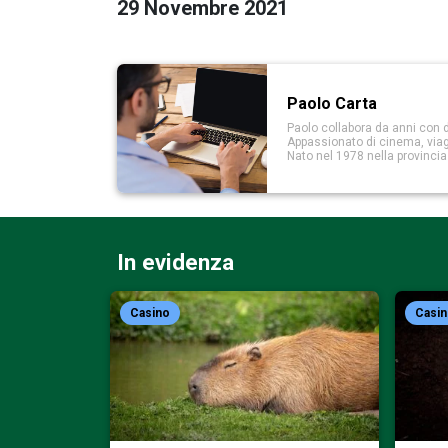
29 Novembre 2021
Paolo Carta
Paolo collabora da anni con d
Appassionato di cinema, viaggi
Nato nel 1978 nella provinci
In evidenza
Casino
Casi