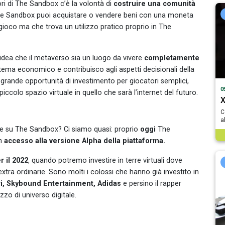
ori di The Sandbox c’è la volontà di
costruire una comunità
n The Sandbox puoi acquistare o vendere beni con una moneta
gioco ma che trova un utilizzo pratico proprio in The
l’idea che il metaverso sia un luogo da vivere
completamente
sistema economico e contribuisco agli aspetti decisionali della
rande opportunità di investimento per giocatori semplici,
0
olo spazio virtuale in quello che sarà l’internet del futuro.
X
C
a
le su The Sandbox? Ci siamo quasi: proprio
oggi
The
un
accesso alla versione Alpha della piattaforma.
r il 2022
, quando potremo investire in terre virtuali dove
tra ordinarie. Sono molti i colossi che hanno già investito in
ri, Skybound Entertainment, Adidas
e persino il rapper
ezzo di universo digitale.