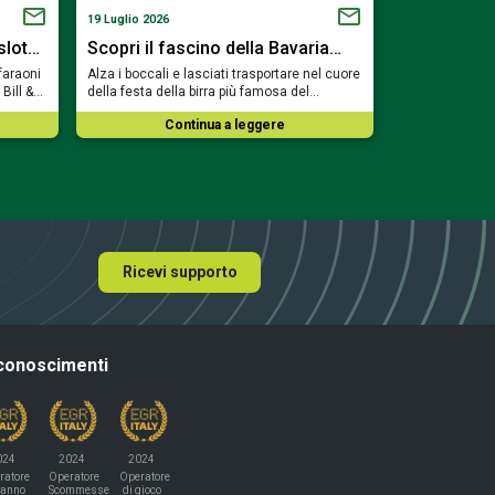
19 Luglio 2026
18 Luglio 2026
 slot…
Scopri il fascino della Bavaria…
Fai un giro
 faraoni
Alza i boccali e lasciati trasportare nel cuore
Lasciati cullar
 Bill &…
della festa della birra più famosa del…
immergiti nell
Continua a leggere
Co
Ricevi supporto
conoscimenti
024
2024
2024
ratore
Operatore
Operatore
'anno
Scommesse
di gioco