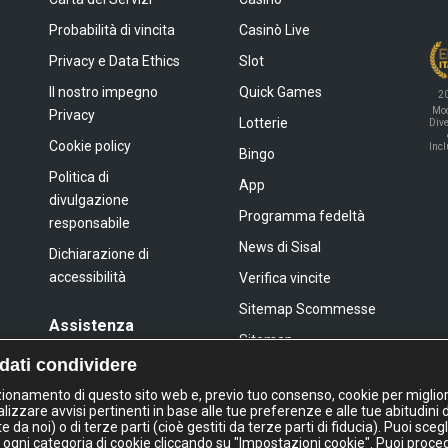
Probabilità di vincita
Casinò Live
Privacy e Data Ethics
Slot
Il nostro impegno
Quick Games
2
Mod
Privacy
Lotterie
Dive
Cookie policy
Inc
Bingo
Politica di
App
divulgazione
Programma fedeltà
responsabile
News di Sisal
Dichiarazione di
accessibilità
Verifica vincite
Sitemap Scommesse
Assistenza
Sitemap
FAQ
 dati condividere
Sitemap Giochi Slot
Contatti
nzionamento di questo sito web e, previo tuo consenso, cookie per miglior
lizzare avvisi pertinenti in base alle tue preferenze e alle tue abitudini 
a noi) o di terze parti (cioè gestiti da terze parti di fiducia). Puoi sceg
IL GIOCO È VIETATO AI MINORI
 ogni categoria di cookie cliccando su "Impostazioni cookie". Puoi proce
E PUÒ CAUSARE DIPENDENZA PATOLOGIC