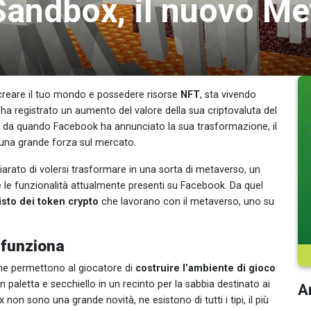
Sandbox, il nuovo Me
i creare il tuo mondo e possedere risorse
NFT
, sta vivendo
 ha registrato un aumento del valore della sua criptovaluta del
he da quando Facebook ha annunciato la sua trasformazione, il
una grande forza sul mercato.
hiarato di volersi trasformare in una sorta di metaverso, un
 le funzionalità attualmente presenti su Facebook. Da quel
isto dei token crypto
che lavorano con il metaverso, uno su
 funziona
e permettono al giocatore di
costruire l’ambiente di gioco
paletta e secchiello in un recinto per la sabbia destinato ai
Ar
n sono una grande novità, ne esistono di tutti i tipi, il più