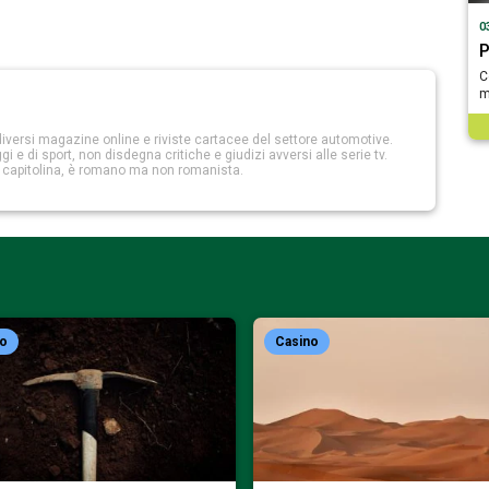
0
P
C
m
iversi magazine online e riviste cartacee del settore automotive.
 e di sport, non disdegna critiche e giudizi avversi alle serie tv.
a capitolina, è romano ma non romanista.
no
Casino