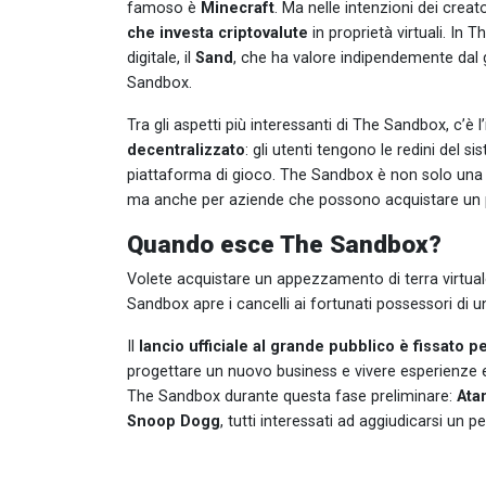
famoso è
Minecraft
. Ma nelle intenzioni dei creat
che investa criptovalute
in proprietà virtuali. I
digitale, il
Sand
, che ha valore indipendemente dal 
Sandbox.
Tra gli aspetti più interessanti di The Sandbox, c’è 
decentralizzato
: gli utenti tengono le redini del 
piattaforma di gioco. The Sandbox è non solo una g
ma anche per aziende che possono acquistare un picc
Quando esce The Sandbox?
Volete acquistare un appezzamento di terra virtua
Sandbox apre i cancelli ai fortunati possessori di 
Il
lancio ufficiale al grande pubblico è fissato pe
progettare un nuovo business e vivere esperienze ex
The Sandbox durante questa fase preliminare:
Ata
Snoop Dogg
, tutti interessati ad aggiudicarsi un p