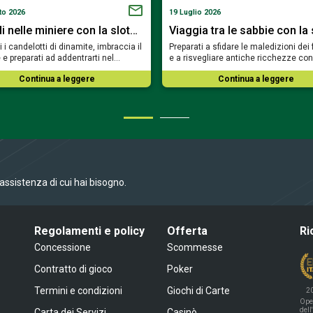
to 2026
19 Luglio 2026
i nelle miniere con la slot…
Viaggia tra le sabbie con la
i candelotti di dinamite, imbraccia il
Preparati a sfidare le maledizioni dei
 e preparati ad addentrarti nel…
e a risvegliare antiche ricchezze con
Continua a leggere
Continua a leggere
l’assistenza di cui hai bisogno.
Regolamenti e policy
Offerta
Ri
Concessione
Scommesse
Contratto di gioco
Poker
Termini e condizioni
Giochi di Carte
2
Ope
dell
Carta dei Servizi
Casinò