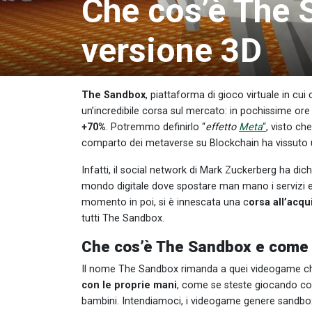
Che cos’è The 
versione 3D
The Sandbox
, piattaforma di gioco virtuale in cu
un’incredibile corsa sul mercato: in pochissime ore
+70%
. Potremmo definirlo “
effetto
Meta
“
, visto c
comparto dei metaverse su Blockchain ha vissuto 
Infatti, il social network di Mark Zuckerberg ha dic
mondo digitale dove spostare man mano i servizi e
momento in poi, si è innescata una c
orsa all’acqu
tutti The Sandbox.
Che cos’è The Sandbox e come
Il nome The Sandbox rimanda a quei videogame ch
con le proprie mani
, come se steste giocando con 
bambini. Intendiamoci, i videogame genere sandbox no