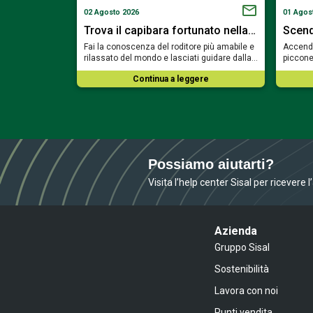
02 Agosto 2026
01 Agos
 Dei con la…
Trova il capibara fortunato nella…
Scend
etta del Monte
Fai la conoscenza del roditore più amabile e
Accendi 
ge del re degli…
rilassato del mondo e lasciati guidare dalla…
piccone
ere
Continua a leggere
Possiamo aiutarti?
Visita l’help center Sisal per ricevere 
Azienda
Gruppo Sisal
Sostenibilità
Lavora con noi
Punti vendita