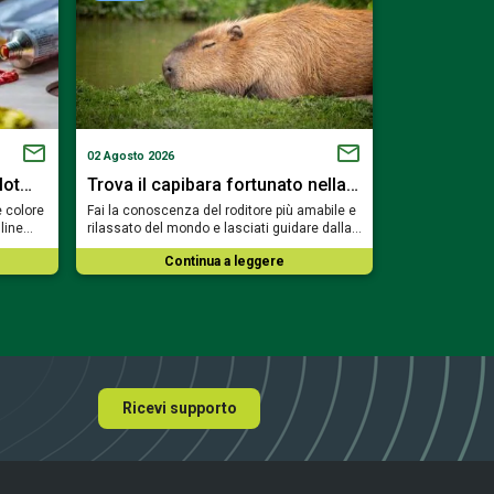
02 Agosto 2026
01 Agosto 2026
slot…
Trova il capibara fortunato nella…
Scendi nell
e colore
Fai la conoscenza del roditore più amabile e
Accendi i cande
nline…
rilassato del mondo e lasciati guidare dalla…
piccone e prepa
Continua a leggere
Co
Ricevi supporto