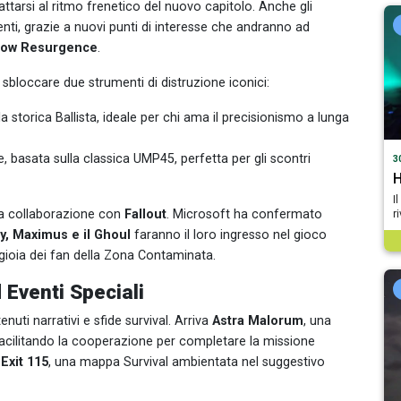
dattarsi al ritmo frenetico del nuovo capitolo. Anche gli
nti, grazie a nuovi punti di interesse che andranno ad
llow Resurgence
.
 sbloccare due strumenti di distruzione iconici:
a storica Ballista, ideale per chi ama il precisionismo a lunga
e, basata sulla classica UMP45, perfetta per gli scontri
3
H
I
la collaborazione con
Fallout
. Microsoft ha confermato
r
y, Maximus e il Ghoul
faranno il loro ingresso nel gioco
 gioia dei fan della Zona Contaminata.
 Eventi Speciali
ti narrativi e sfide survival. Arriva
Astra Malorum
, una
 facilitando la cooperazione per completare la missione
a
Exit 115
, una mappa Survival ambientata nel suggestivo