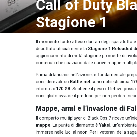
​​Call of Duty B
Stagione 1
Il momento tanto atteso dai fan degli sparatutto è f
debuttato ufficialmente la
Stagione 1 Reloaded
d
aggiornamento di metà stagione promette di rivolu
contenuti che spaziano dalle nuove mappe multiplaye
Prima di lanciarsi nell’azione, è fondamentale pre
considerevoli: su
Battle.net
sono richiesti circa
17
intorno ai
170 GB
. Sebbene il peso effettivo possa 
consigliato avviare il pre-load per non perdere ne
Mappe, armi e l’invasione di Fal
Il comparto multiplayer di Black Ops 7 riceve un’ini
mappe
. La punta di diamante è
Yakei
, un’ambientaz
immerse nelle luci al neon. Per i veterani della saga,