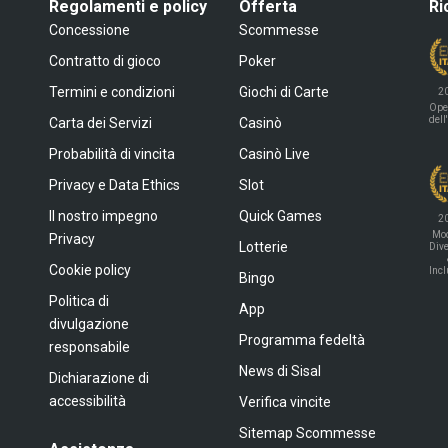
Regolamenti e policy
Offerta
Ri
Concessione
Scommesse
Contratto di gioco
Poker
Termini e condizioni
Giochi di Carte
2
Ope
dell
Carta dei Servizi
Casinò
Probabilità di vincita
Casinò Live
Privacy e Data Ethics
Slot
Il nostro impegno
Quick Games
2
Mod
Privacy
Lotterie
Dive
Cookie policy
Inc
Bingo
Politica di
App
divulgazione
Programma fedeltà
responsabile
News di Sisal
Dichiarazione di
accessibilità
Verifica vincite
Sitemap Scommesse