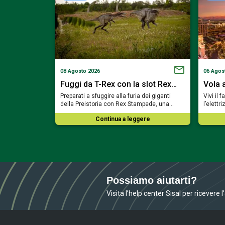
08 Agosto 2026
06 Agos
on la slot…
Fuggi da T-Rex con la slot Rex…
Vola 
oni dei faraoni
Preparati a sfuggire alla furia dei giganti
Vivi il 
zze con Bill &…
della Preistoria con Rex Stampede, una…
l’elett
ere
Continua a leggere
Possiamo aiutarti?
Visita l’help center Sisal per ricevere 