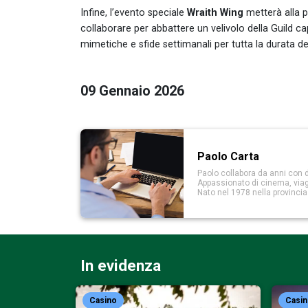
Infine, l’evento speciale
Wraith Wing
metterà alla p
collaborare per abbattere un velivolo della Guild 
mimetiche e sfide settimanali per tutta la durata de
09 Gennaio 2026
Paolo Carta
Paolo collabora da anni con d
Appassionato di cinema, viaggi
Nato nel 1978 nella provinci
In evidenza
Casino
Casi