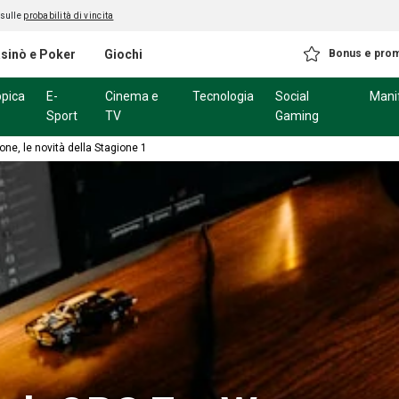
 sulle
probabilità di vincita
sinò e Poker
Giochi
Bonus e pro
ppica
E-
Cinema e
Tecnologia
Social
Mani
Sport
TV
Gaming
one, le novità della Stagione 1