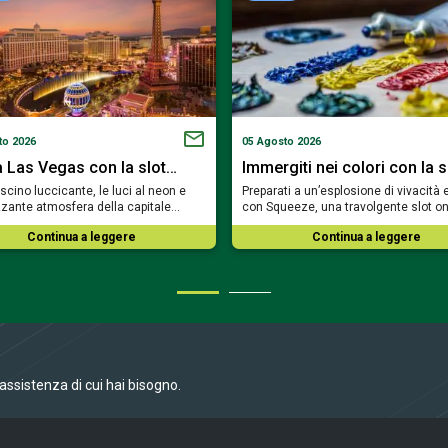
to 2026
05 Agosto 2026
a Las Vegas con la slot…
Immergiti nei colori con la 
fascino luccicante, le luci al neon e
Preparati a un’esplosione di vivacità 
rizzante atmosfera della capitale…
con Squeeze, una travolgente slot o
Continua a leggere
Continua a leggere
l’assistenza di cui hai bisogno.