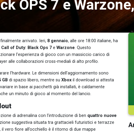
lack OPS 7 e Warzone,
inalmente arrivato. Ieri,
8 gennaio
, alle ore 18:00 italiane, ha
i
Call of Duty: Black Ops 7
e
Warzone
. Questo
zionare l’esperienza di gioco con un massiccio carico di
r alle collaborazioni cross-mediali di alto profilo.
parare l’hardware. Le dimensioni dell’aggiornamento sono
5 GB
di spazio libero, mentre su
Xbox
il download si attesta
variare in base ai pacchetti già installati, è caldamente
anche un minuto di gioco al momento del lancio.
lout
ezione di adrenalina con l’introduzione di ben
quattro nuove
ione suggestiva situata tra grattacieli futuristici e terrazze
Ar
 il vero fiore all’occhiello è il ritorno di due mappe