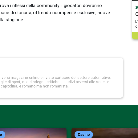
rova i riflessi della community: i giocatori dovranno
2
capace di clonarsi, offrendo ricompense esclusive, nuove
C
lla stagione.
L
c
iversi magazine online e riviste cartacee del settore automotive.
 e di sport, non disdegna critiche e giudizi avversi alle serie tv.
a capitolina, è romano ma non romanista.
no
Casino