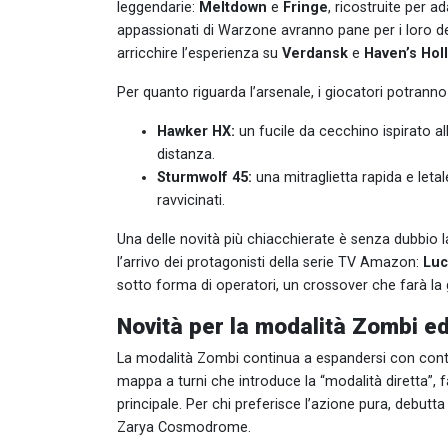
leggendarie:
Meltdown
e
Fringe
, ricostruite per a
appassionati di Warzone avranno pane per i loro de
arricchire l’esperienza su
Verdansk
e
Haven’s Ho
Per quanto riguarda l’arsenale, i giocatori potranno
Hawker HX:
un fucile da cecchino ispirato all
distanza.
Sturmwolf 45:
una mitraglietta rapida e letal
ravvicinati.
Una delle novità più chiacchierate è senza dubbio 
l’arrivo dei protagonisti della serie TV Amazon:
Luc
sotto forma di operatori, un crossover che farà la
Novità per la modalità Zombi ed
La modalità Zombi continua a espandersi con contenu
mappa a turni che introduce la “modalità diretta”,
principale. Per chi preferisce l’azione pura, debutt
Zarya Cosmodrome.