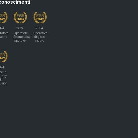
conoscimenti
024
2024
2024
ratore
Operatore
Operatore
'anno
Scommesse
di gioco
sportive
sicuro
024
ello
rsity
&
lusion