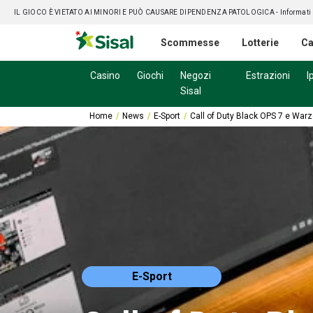
IL GIOCO È VIETATO AI MINORI E PUÒ CAUSARE DIPENDENZA PATOLOGICA
- Informati
Scommesse
Lotterie
Ca
Casino
Giochi
Negozi
Estrazioni
I
Sisal
Home
News
E-Sport
​​Call of Duty Black OPS 7 e Warz
E-Sport