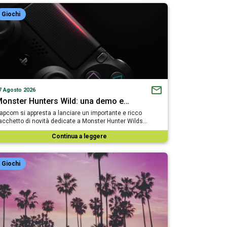
Giochi
7 Agosto 2026
onster Hunters Wild: una demo e…
apcom si appresta a lanciare un importante e ricco
acchetto di novità dedicate a Monster Hunter Wilds…
Continua a leggere
Giochi