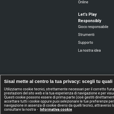
Online
Let's Play
Responsibly
Gioco responsabile
Strumenti
Supporto
La nostra idea
Sisal mette al centro la tua privacy: scegli tu quali
Utilizziamo cookie tecnici, strettamente necessari per il corretto fu
prestazioni del sito web e la tua esperienza di navigazione e per visua
Questi cookie possono essere di prima parte (cioè gestiti direttamente d
accettare tutti i cookie oppure puoi selezionare le tue preferenze per
navigazione in assenza di cookie diversi da quelli tecnici, attraverso 
Sisa
consultare la nostra -
Informativa cookie