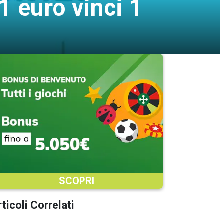
 1 euro vinci 1
SCOPRI
ticoli Correlati