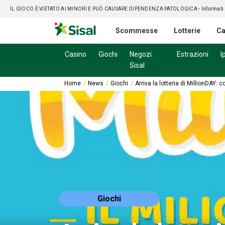
IL GIOCO È VIETATO AI MINORI E PUÒ CAUSARE DIPENDENZA PATOLOGICA
- Informati
Scommesse
Lotterie
Ca
Casino
Giochi
Negozi
Estrazioni
I
Sisal
Home
News
Giochi
Arriva la lotteria di MillionDAY: 
Giochi