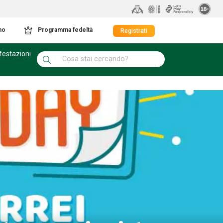
mo
Programma fedeltà
Registrati
festazioni