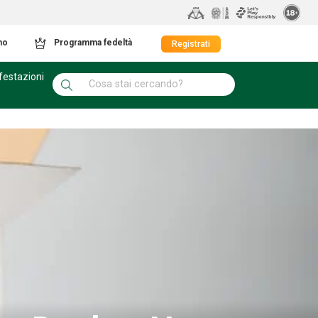
mo
Programma fedeltà
Registrati
festazioni