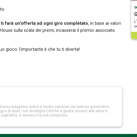
0
to.
G
L
 ti farà un’offerta ad ogni giro completato
, in base ai valori
v
l House sulla scala dei premi, incasserai il premio associato
tuo gioco: l’importante è che tu ti diverta!
iversi magazine online e riviste cartacee del settore automotive.
 e di sport, non disdegna critiche e giudizi avversi alle serie tv.
a capitolina, è romano ma non romanista.