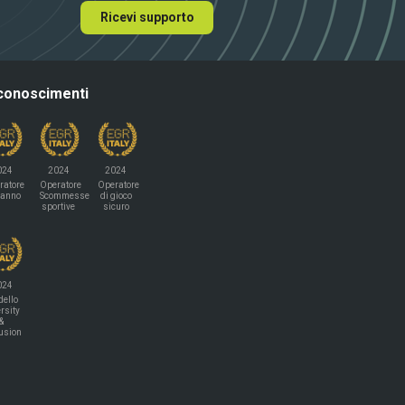
Ricevi supporto
conoscimenti
024
2024
2024
ratore
Operatore
Operatore
'anno
Scommesse
di gioco
sportive
sicuro
024
ello
rsity
&
lusion