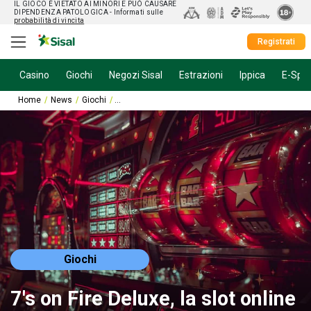
IL GIOCO È VIETATO AI MINORI E PUÒ CAUSARE
DIPENDENZA PATOLOGICA
- Informati sulle
probabilità di vincita
Registrati
Casino
Giochi
Negozi Sisal
Estrazioni
Ippica
E-Spor
Home
News
Giochi
7's on Fire Deluxe, la slot online dal gusto retrò
Giochi
7's on Fire Deluxe, la slot online