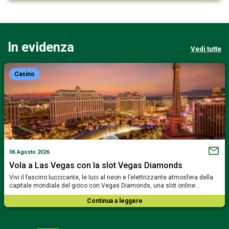
In evidenza
Vedi tutte
Casino
06 Agosto 2026
Vola a Las Vegas con la slot Vegas Diamonds
Vivi il fascino luccicante, le luci al neon e l’elettrizzante atmosfera della
capitale mondiale del gioco con Vegas Diamonds, una slot online…
Continua a leggere