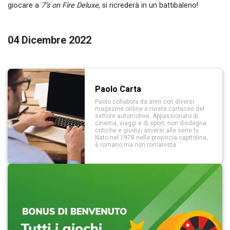
giocare a
7’s on Fire Deluxe
, si ricrederà in un battibaleno!
04 Dicembre 2022
Paolo Carta
Paolo collabora da anni con diversi
magazine online e riviste cartacee del
settore automotive. Appassionato di
cinema, viaggi e di sport, non disdegna
critiche e giudizi avversi alle serie tv.
Nato nel 1978 nella provincia capitolina,
è romano ma non romanista.