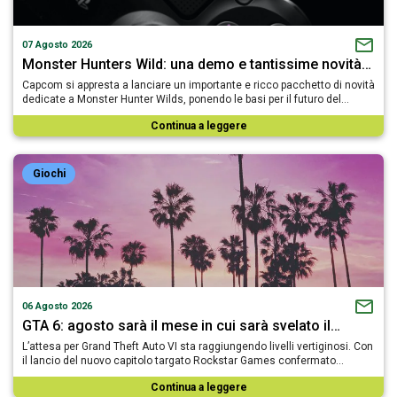
07 Agosto 2026
Monster Hunters Wild: una demo e tantissime novità…
Capcom si appresta a lanciare un importante e ricco pacchetto di novità
dedicate a Monster Hunter Wilds, ponendo le basi per il futuro del…
Continua a leggere
Giochi
06 Agosto 2026
GTA 6: agosto sarà il mese in cui sarà svelato il…
L’attesa per Grand Theft Auto VI sta raggiungendo livelli vertiginosi. Con
il lancio del nuovo capitolo targato Rockstar Games confermato…
Continua a leggere