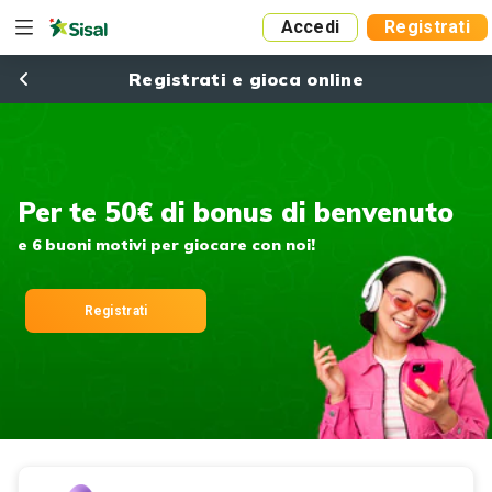
Accedi
Registrati
Registrati e gioca online
Per te 50€ di bonus di benvenuto
e 6 buoni motivi per giocare con noi!
Registrati