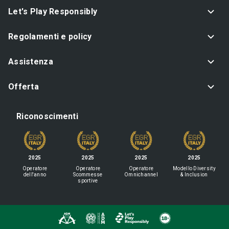
Let's Play Responsibly
Regolamenti e policy
Assistenza
Offerta
Riconoscimenti
2025
2025
2025
2025
Operatore
Operatore
Operatore
Modello Diversity
dell'anno
Scommesse
Omnichannel
& Inclusion
sportive