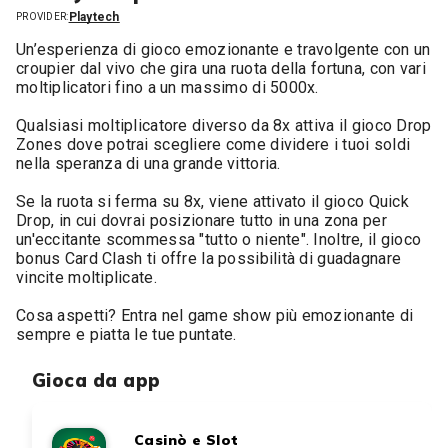
Playtech
PROVIDER:
Un’esperienza di gioco emozionante e travolgente con un
croupier dal vivo che gira una ruota della fortuna, con vari
moltiplicatori fino a un massimo di 5000x.
Qualsiasi moltiplicatore diverso da 8x attiva il gioco Drop
Zones dove potrai scegliere come dividere i tuoi soldi
nella speranza di una grande vittoria.
Se la ruota si ferma su 8x, viene attivato il gioco Quick
Drop, in cui dovrai posizionare tutto in una zona per
un'eccitante scommessa "tutto o niente". Inoltre, il gioco
bonus Card Clash ti offre la possibilità di guadagnare
vincite moltiplicate.
Cosa aspetti? Entra nel game show più emozionante di
sempre e piatta le tue puntate.
Gioca da app
Casinò e Slot