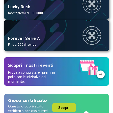
Lucky Rush
montepremi di 100.000€
Forever Serie A
Fino a 20€ di bonus
Scopri i nostri eventi
Prova a conquistare i premi in
palio con le iniziative del
momento.
Gioco certificato
Questo gioco è stato
Scopri
verificato per assicurarti