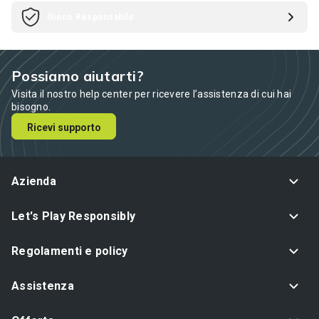
Gioco Responsabile
Possiamo aiutarti?
Visita il nostro help center per ricevere l’assistenza di cui hai
bisogno.
Ricevi supporto
Azienda
Let's Play Responsibly
Regolamenti e policy
Assistenza