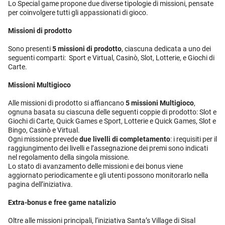
Lo Special game propone due diverse tipologie di missioni, pensate
per coinvolgere tutti gli appassionati di gioco.
Missioni di prodotto
Sono presenti
5 missioni di prodotto
, ciascuna dedicata a uno dei
seguenti comparti: Sport e Virtual, Casinò, Slot, Lotterie, e Giochi di
Carte.
Missioni Multigioco
Alle missioni di prodotto si affiancano
5 missioni Multigioco
,
ognuna basata su ciascuna delle seguenti coppie di prodotto: Slot e
Giochi di Carte, Quick Games e Sport, Lotterie e Quick Games, Slot e
Bingo, Casinò e Virtual.
Ogni missione prevede
due livelli di completamento
: i requisiti per il
raggiungimento dei livelli e l’assegnazione dei premi sono indicati
nel regolamento della singola missione.
Lo stato di avanzamento delle missioni e dei bonus viene
aggiornato periodicamente e gli utenti possono monitorarlo nella
pagina dell’iniziativa.
Extra-bonus e free game natalizio
Oltre alle missioni principali, l’iniziativa Santa’s Village di Sisal