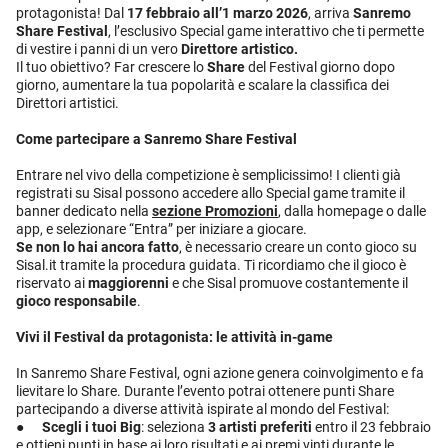
protagonista! Dal
17 febbraio all’1 marzo 2026
, arriva
Sanremo
Share Festival
, l’esclusivo Special game interattivo che ti permette
di vestire i panni di un vero
Direttore artistico.
Il tuo obiettivo? Far crescere lo
Share
del Festival giorno dopo
giorno, aumentare la tua popolarità e scalare la classifica dei
Direttori artistici.
Come partecipare a Sanremo Share Festival
Entrare nel vivo della competizione è semplicissimo! I clienti già
registrati su Sisal possono accedere allo Special game tramite il
banner dedicato nella
sezione Promozioni
, dalla homepage o dalle
app, e selezionare “Entra” per iniziare a giocare.
Se non lo hai ancora fatto
, è necessario creare un conto gioco su
Sisal.it tramite la procedura guidata. Ti ricordiamo che il gioco è
riservato ai
maggiorenni
e che Sisal promuove costantemente il
gioco responsabile
.
Vivi il Festival da protagonista: le attività in-game
In Sanremo Share Festival, ogni azione genera coinvolgimento e fa
lievitare lo Share. Durante l’evento potrai ottenere punti Share
partecipando a diverse attività ispirate al mondo del Festival:
●
Scegli i tuoi Big
: seleziona
3 artisti preferiti
entro il 23 febbraio
e ottieni punti in base ai loro risultati e ai premi vinti durante le