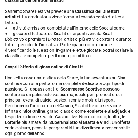
Classifica dei Direttori artistici
Sanremo Share Festival prevede una
Classifica dei Direttori
artistici
. La graduatoria viene formata tenendo conto di diversi
fattori:
● attività e missioni completate all’interno dello Special game;
● giocate effettuate su Sisal.it e nei punti vendita Sisal.
L’obiettivo è premiare i Direttori artistici più attivi e costanti durante
tutto il periodo dell’iniziativa. Partecipando ogni giorno e
diversificando le tue azioni in-game e le tue giocate, potrai scalare la
classifica e competere per il montepremi finale.
Scopri l’offerta di gioco online di Sisal.it
Una volta conclusa la sfida dello Share, la tua avventura su Sisal.it
continua con una piattaforma completa dedicata a ogni tipo di
passione. Gli appassionati di
Scommesse Sportive
possono
contare su un palinsesto vastissimo, ideale per i pronostici sui
principali eventi di Calcio, Basket, Tennis e molti altri sport.
Per chi cerca l'adrenalina del
Casinò
, Sisal offre una selezione
infinita di
Slot Online
, grandi classici come
Roulette
e
Blackjack
, e
l'esperienza immersiva del Casinò Live. Non mancano, inoltre, le
Lotterie
più amate, dal
SuperEnalotto
ai
Gratta e Vinci
. Un'offerta
varia e sicura, pensata per garantirti un divertimento responsabile
ogni giorno dell'anno.