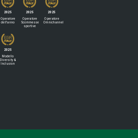
2025
2025
2025
Operatore
Operatore
Operatore
dell'anno
Scommesse
Omnichannel
sportive
2025
Modello
Diversity &
Inclusion