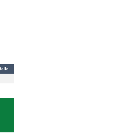
tella