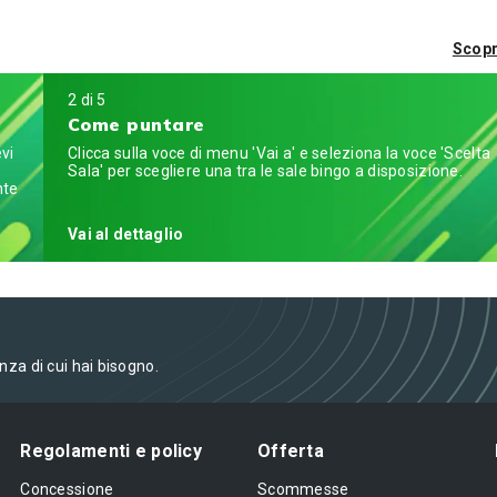
Scopri
2 di 5
Come puntare
evi
Clicca sulla voce di menu 'Vai a' e seleziona la voce 'Scelta
Sala' per scegliere una tra le sale bingo a disposizione.
nte
Vai al dettaglio
enza di cui hai bisogno.
Regolamenti e policy
Offerta
Concessione
Scommesse