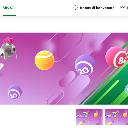
Giochi
Bonus di benvenuto