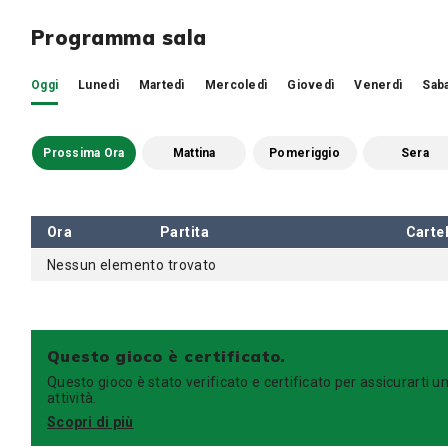
Programma sala
Oggi
Lunedì
Martedì
Mercoledì
Giovedì
Venerdì
Sab
Prossima Ora
Mattina
Pomeriggio
Sera
Ora
Partita
Cartel
Nessun elemento trovato
Questo gioco è certificato.
Questo gioco è stato verificato e certificato per assicurarti un
attività.
Scopri di più