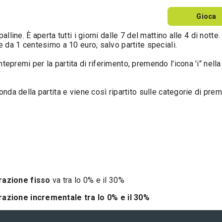
Gioca
lline. È aperta tutti i giorni dalle 7 del mattino alle 4 di notte.
re da 1 centesimo a 10 euro, salvo partite speciali.
tepremi per la partita di riferimento, premendo l'icona 'i" nella
onda della partita e viene così ripartito sulle categorie di prem
razione fisso
va tra lo 0% e il 30%
razione incrementale
tra lo 0% e il 30%