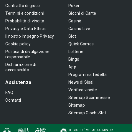
Contratto di gioco
Poker
Termini e condizioni
Giochi di Carte
Probabilità di vincita
Casinò
Privacy e Data Ethics
Casinò Live
Il nostro impegno Privacy
Slot
Cookie policy
Quick Games
Politica di divulgazione
Lotterie
responsabile
Bingo
Dichiarazione di
App
accessibilità
Programma fedeltà
Assistenza
News di Sisal
Verifica vincite
FAQ
Sitemap Scommesse
Contatti
Sitemap
Sitemap Giochi Slot
IL GIOCO È VIETATO AI MINORI