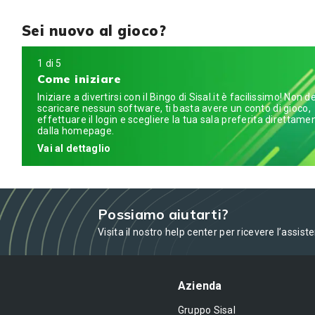
Sei nuovo al gioco?
1 di 5
Come iniziare
Iniziare a divertirsi con il Bingo di Sisal.it è facilissimo! Non d
scaricare nessun software, ti basta avere un conto di gioco,
effettuare il login e scegliere la tua sala preferita direttame
dalla homepage.
Vai al dettaglio
Possiamo aiutarti?
Visita il nostro help center per ricevere l’assist
Azienda
Gruppo Sisal