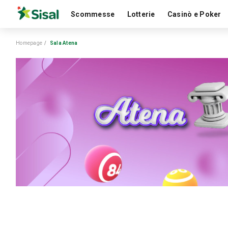
Scommesse
Lotterie
Casinò e Poker
Homepage
Sala Atena