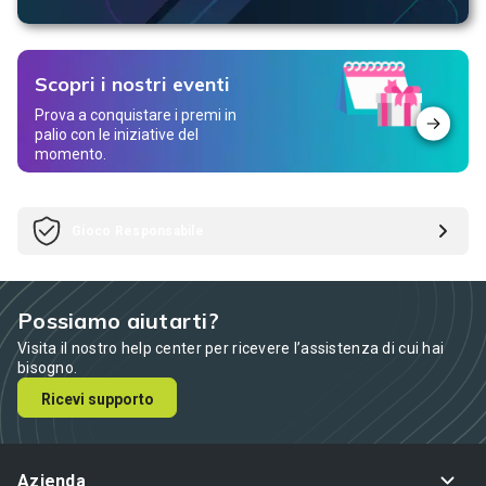
Scopri i nostri eventi
Prova a conquistare i premi in
palio con le iniziative del
momento.
Gioco Responsabile
Possiamo aiutarti?
Visita il nostro help center per ricevere l’assistenza di cui hai
bisogno.
Ricevi supporto
Azienda