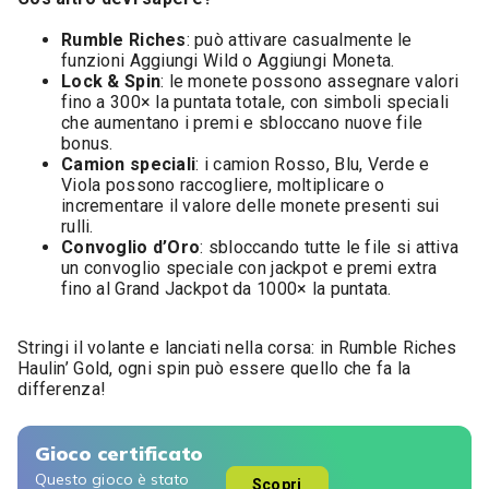
Rumble Riches
: può attivare casualmente le
funzioni Aggiungi Wild o Aggiungi Moneta.
Lock & Spin
: le monete possono assegnare valori
fino a 300× la puntata totale, con simboli speciali
che aumentano i premi e sbloccano nuove file
bonus.
Camion speciali
: i camion Rosso, Blu, Verde e
Viola possono raccogliere, moltiplicare o
incrementare il valore delle monete presenti sui
rulli.
Convoglio d’Oro
: sbloccando tutte le file si attiva
un convoglio speciale con jackpot e premi extra
fino al Grand Jackpot da 1000× la puntata.
Stringi il volante e lanciati nella corsa: in Rumble Riches
Haulin’ Gold, ogni spin può essere quello che fa la
differenza!
Gioco certificato
Questo gioco è stato
Scopri