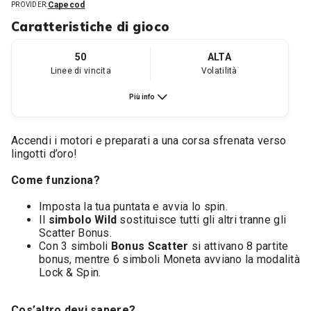
Capecod
PROVIDER:
Caratteristiche di gioco
50
ALTA
Linee di vincita
Volatilità
Più info
Accendi i motori e preparati a una corsa sfrenata verso
lingotti d’oro!
Come funziona?
Imposta la tua puntata e avvia lo spin.
Il
simbolo Wild
sostituisce tutti gli altri tranne gli
Scatter Bonus.
Con 3 simboli
Bonus Scatter
si attivano 8 partite
bonus, mentre 6 simboli Moneta avviano la modalità
Lock & Spin.
Cos’altro devi sapere?