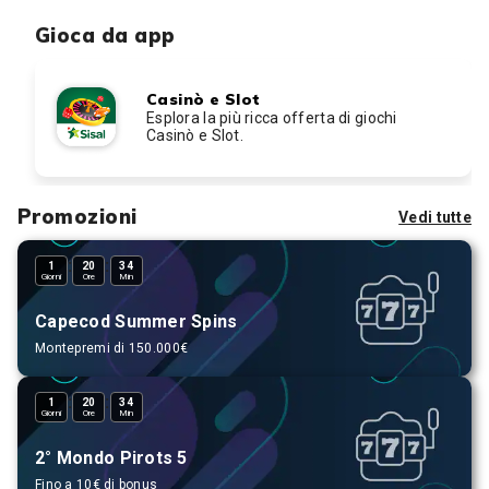
Gioca da app
Casinò e Slot
Esplora la più ricca offerta di giochi
Casinò e Slot.
Promozioni
Vedi tutte
:
:
1
20
34
Giorni
Ore
Min
Capecod Summer Spins
Montepremi di 150.000€
:
:
1
20
34
Giorni
Ore
Min
2° Mondo Pirots 5
Fino a 10€ di bonus