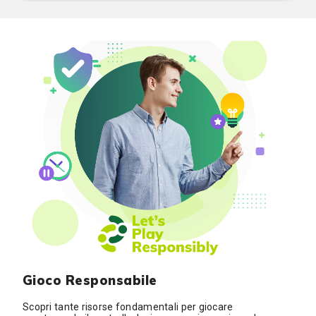
Gioco Responsabile
Scopri tante risorse fondamentali per giocare