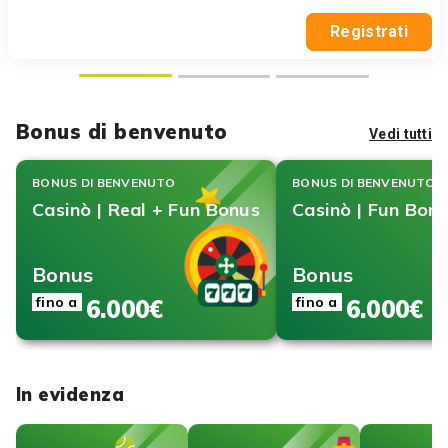
Registrati
Bonus di benvenuto
Vedi tutti
BONUS DI BENVENUTO
BONUS DI BENVENUTO
Casinò | Real + Fun Bonus
Casinò | Fun Bon
Bonus
Bonus
fino a
fino a
6.000€
6.000€
In evidenza