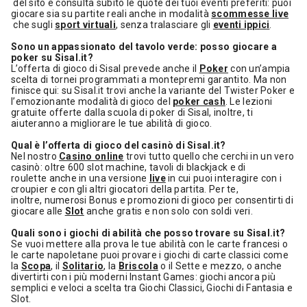
del sito e consulta subito le quote dei tuoi eventi preferiti: puoi
giocare sia su partite reali anche in modalità
scommesse live
che sugli
sport virtuali
, senza tralasciare gli
eventi ippici
.
Sono un appassionato del tavolo verde: posso giocare a
poker su Sisal.it?
L’offerta di gioco di Sisal prevede anche il
Poker
con un’ampia
scelta di tornei programmati a montepremi garantito. Ma non
finisce qui: su Sisal.it trovi anche la variante del Twister Poker e
l’emozionante modalità di gioco del
poker cash
. Le lezioni
gratuite offerte dalla scuola di poker di Sisal, inoltre, ti
aiuteranno a migliorare le tue abilità di gioco.
Qual è l’offerta di gioco del casinò di Sisal.it?
Nel nostro
Casino online
trovi tutto quello che cerchi in un vero
casinò: oltre 600 slot machine, tavoli di blackjack e di
roulette anche in una versione
live
in cui puoi interagire con i
croupier e con gli altri giocatori della partita. Per te,
inoltre, numerosi Bonus e promozioni di gioco per consentirti di
giocare alle
Slot
anche gratis e non solo con soldi veri.
Quali sono i giochi di abilità che posso trovare su Sisal.it?
Se vuoi mettere alla prova le tue abilità con le carte francesi o
le carte napoletane puoi provare i giochi di carte classici come
la
Scopa
, il
Solitario
, la
Briscola
o il Sette e mezzo, o anche
divertirti con i più moderni Instant Games: giochi ancora più
semplici e veloci a scelta tra Giochi Classici, Giochi di Fantasia e
Slot.